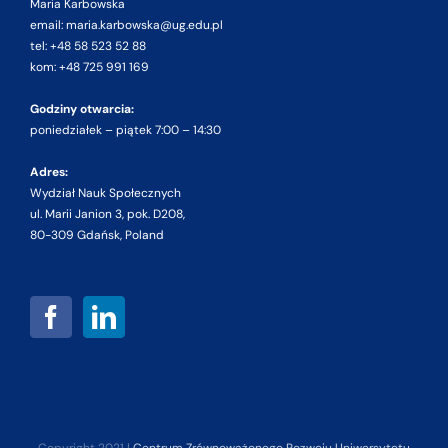
Maria Karbowska
email: maria.karbowska@ug.edu.pl
tel: +48 58 523 52 88
kom: +48 725 991 169
Godziny otwarcia:
poniedziałek – piątek 7:00 – 14:30
Adres:
Wydział Nauk Społecznych
ul. Marii Janion 3, pok. D208,
80-309 Gdańsk, Poland
Copyright 2021 |
Centrum Zrównoważonego Rozwoju Uniwersytetu