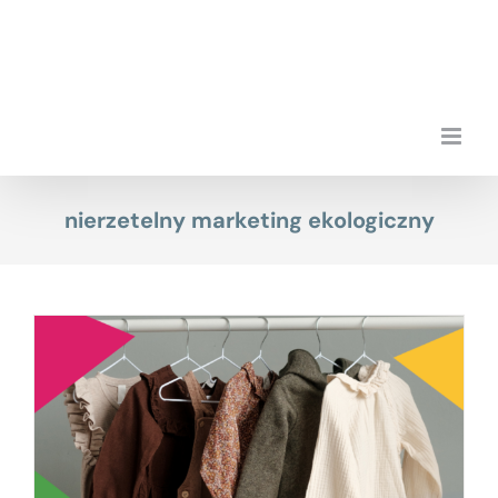
Przejdź
do
zawartości
nierzetelny marketing ekologiczny