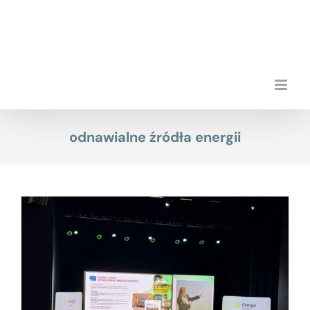
Przejdź
do
zawartości
odnawialne źródła energii