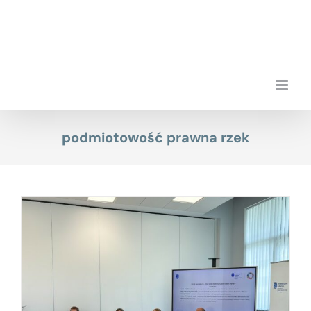
Przejdź
do
zawartości
podmiotowość prawna rzek