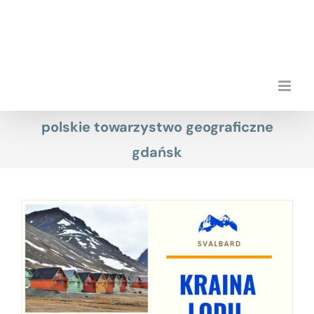
Przejdź
do
zawartości
polskie towarzystwo geograficzne
gdańsk