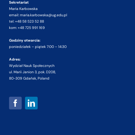
Sekretariat
Maria Karbowska
email: maria.karbowska@ug.edu.pl
tel: +48 58 523 52 88
kom: +48 725 991 169
Godziny otwarcia:
poniedziałek – piątek 7:00 – 14:30
Adres:
Wydział Nauk Społecznych
ul. Marii Janion 3, pok. D208,
80-309 Gdańsk, Poland