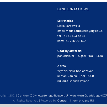
DANE KONTAKTOWE
Sekretariat
Maria Karbowska
email: maria.karbowska@ug.edu.pl
tel: +48 58 523 52 88
kom: +48 725 991 169
Godziny otwarcia:
poniedziałek – piątek 7:00 – 14:30
Adres:
Wydział Nauk Społecznych
ul. Marii Janion 3, pok. D208,
80-309 Gdańsk, Poland
yright 2021 |
Centrum Zrównoważonego Rozwoju Uniwersytetu Gdańskiego (CZ
All Rights Reserved | Powered by
Centrum Informatyczne UG