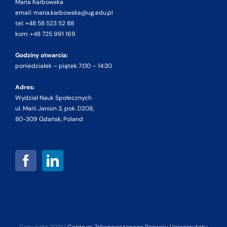
Maria Karbowska
email: maria.karbowska@ug.edu.pl
tel: +48 58 523 52 88
kom: +48 725 991 169
Godziny otwarcia:
poniedziałek – piątek 7:00 – 14:30
Adres:
Wydział Nauk Społecznych
ul. Marii Janion 3, pok. D208,
80-309 Gdańsk, Poland
Copyright 2021 |
Centrum Zrównoważonego Rozwoju Uniwersytetu