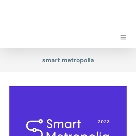
Przejdź
do
zawartości
smart metropolia