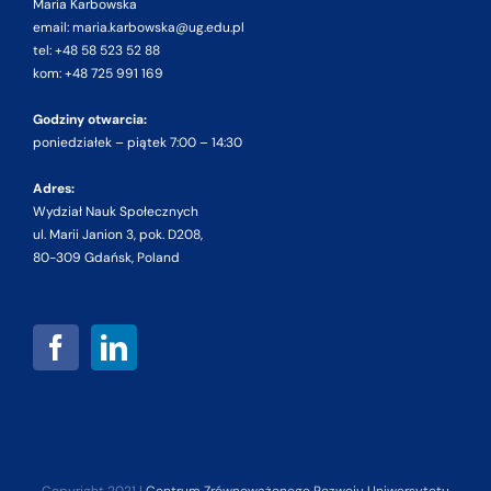
Maria Karbowska
email: maria.karbowska@ug.edu.pl
tel: +48 58 523 52 88
kom: +48 725 991 169
Godziny otwarcia:
poniedziałek – piątek 7:00 – 14:30
Adres:
Wydział Nauk Społecznych
ul. Marii Janion 3, pok. D208,
80-309 Gdańsk, Poland
Copyright 2021 |
Centrum Zrównoważonego Rozwoju Uniwersytetu