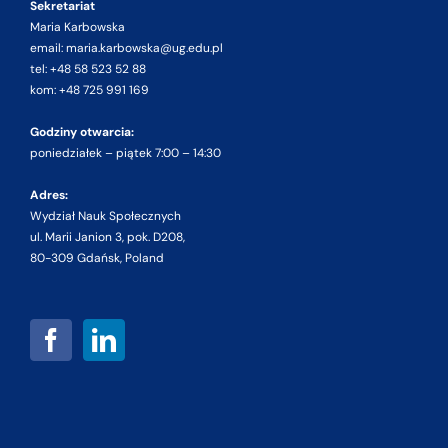
Sekretariat
Maria Karbowska
email: maria.karbowska@ug.edu.pl
tel: +48 58 523 52 88
kom: +48 725 991 169
Godziny otwarcia:
poniedziałek – piątek 7:00 – 14:30
Adres:
Wydział Nauk Społecznych
ul. Marii Janion 3, pok. D208,
80-309 Gdańsk, Poland