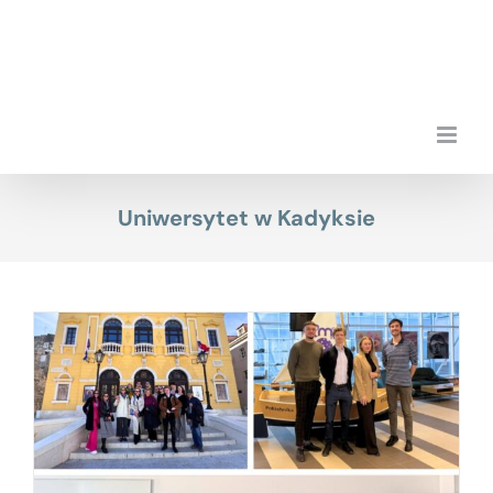
Przejdź
do
zawartości
Uniwersytet w Kadyksie