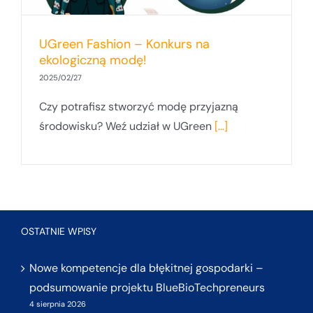
UGreen Fashion – Konkurs na
ekologiczną modę!
2025/02/27
Czy potrafisz stworzyć modę przyjazną
środowisku? Weź udział w UGreen
[...]
OSTATNIE WPISY
Nowe kompetencje dla błękitnej gospodarki –
podsumowanie projektu BlueBioTechpreneurs
4 sierpnia 2026