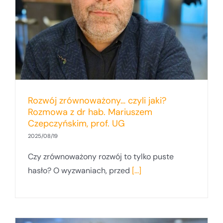
Rozwój zrównoważony… czyli jaki?
Rozmowa z dr hab. Mariuszem
Czepczyńskim, prof. UG
2025/08/19
Czy zrównoważony rozwój to tylko puste
hasło? O wyzwaniach, przed
[...]