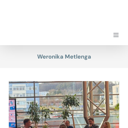
Przejdź
do
zawartości
Weronika Metlenga