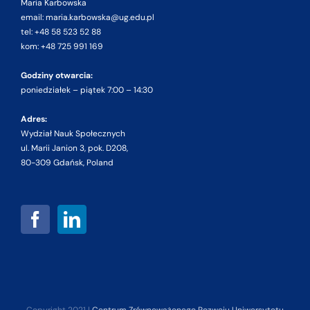
Maria Karbowska
email: maria.karbowska@ug.edu.pl
tel: +48 58 523 52 88
kom: +48 725 991 169
Godziny otwarcia:
poniedziałek – piątek 7:00 – 14:30
Adres:
Wydział Nauk Społecznych
ul. Marii Janion 3, pok. D208,
80-309 Gdańsk, Poland
Copyright 2021 |
Centrum Zrównoważonego Rozwoju Uniwersytetu