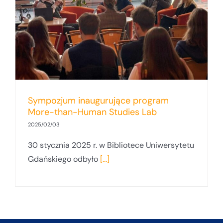
Sympozjum inaugurujące program
More-than-Human Studies Lab
2025/02/03
30 stycznia 2025 r. w Bibliotece Uniwersytetu
Gdańskiego odbyło
[...]