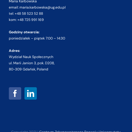
Maria Karbowska
email: maria.karbowska@ug.edu.pl
tel: +48 58 523 52 88
kom: +48 725 991 169
Godziny otwarcia:
poniedziałek – piątek 7:00 – 14:30
Adres:
Wydział Nauk Społecznych
ul. Marii Janion 3, pok. D208,
80-309 Gdańsk, Poland
Copyright 2021 |
Centrum Zrównoważonego Rozwoju Uniwersytetu