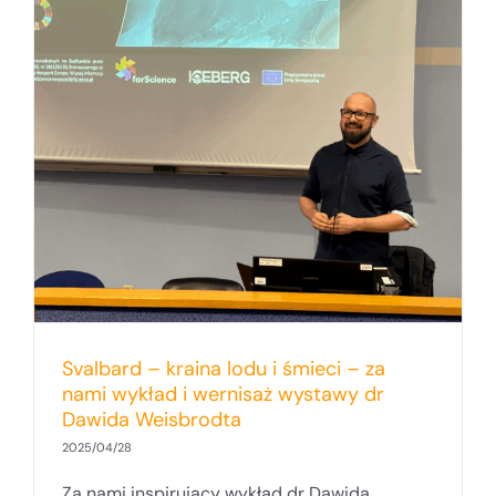
Svalbard – kraina lodu i śmieci – za
nami wykład i wernisaż wystawy dr
Dawida Weisbrodta
2025/04/28
Za nami inspirujący wykład dr Dawida