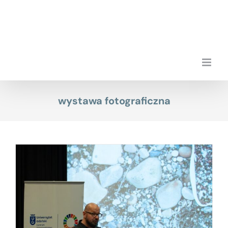
Przejdź
do
zawartości
wystawa fotograficzna