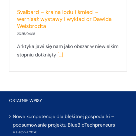
Svalbard – kraina lodu i śmieci –
wernisaż wystawy i wykład dr Dawida
Weisbrodta
2025/04/18
Arktyka jawi się nam jako obszar w niewielkim
stopniu dotknięty
[...]
OSTATNIE WPISY
Nowe kompetencje dla błękitnej gospodarki –
podsumowanie projektu BlueBioTechpreneurs
4 sierpnia 2026