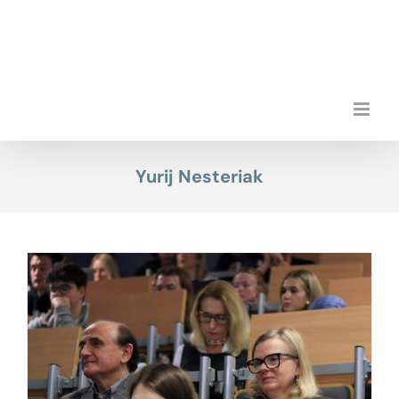
Przejdź
do
zawartości
Yurij Nesteriak