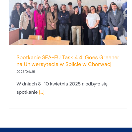
Spotkanie SEA-EU Task 4.4. Goes Greener
na Uniwersytecie w Splicie w Chorwacji
2025/04/25
W dniach 8–10 kwietnia 2025 r. odbyło się
spotkanie
[...]