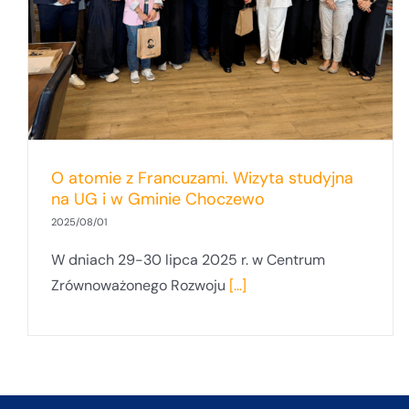
O atomie z Francuzami. Wizyta studyjna
na UG i w Gminie Choczewo
2025/08/01
W dniach 29-30 lipca 2025 r. w Centrum
Zrównoważonego Rozwoju
[...]