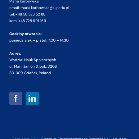
Maria Karbowska
email: maria.karbowska@ug.edu.pl
tel: +48 58 523 52 88
kom: +48 725 991 169
Godziny otwarcia:
poniedziałek – piątek 7:00 – 14:30
Adres:
Wydział Nauk Społecznych
ul. Marii Janion 3, pok. D208,
80-309 Gdańsk, Poland
Copyright 2021 |
Centrum Zrównoważonego Rozwoju Uniwersytetu