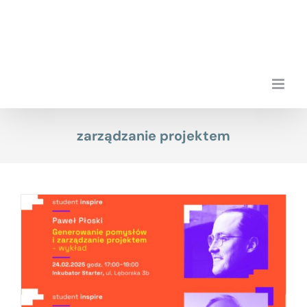
Przejdź
do
zawartości
zarządzanie projektem