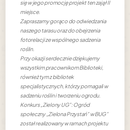
się w jego promocję projekt ten zajął II
miejsce.
Zapraszamy gorąco do odwiedzania
naszego tarasu oraz do obejrzenia
fotorelacji ze wspólnego sadzenia
roślin.
Przy okazji serdecznie dziękujemy
wszystkim pracownikom Biblioteki,
również tym z bibliotek
specjalistycznych, którzy pomagali w
sadzeniu roślin i tworzeniu ogrodu.
Konkurs „Zielony UG”: Ogród
społeczny „Zielona Przystań” w BUG”
został realizowany w ramach projektu