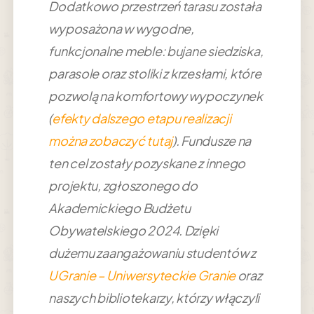
Dodatkowo przestrzeń tarasu została
wyposażona w wygodne,
funkcjonalne meble: bujane siedziska,
parasole oraz stoliki z krzesłami, które
pozwolą na komfortowy wypoczynek
(
efekty dalszego etapu realizacji
można zobaczyć tutaj
).
Fundusze na
ten cel zostały pozyskane z innego
projektu, zgłoszonego do
Akademickiego Budżetu
Obywatelskiego 2024. Dzięki
dużemu zaangażowaniu studentów z
UGranie – Uniwersyteckie Granie
oraz
naszych bibliotekarzy, którzy włączyli