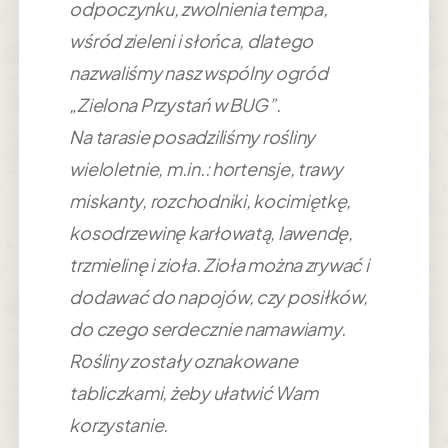
odpoczynku, zwolnienia tempa,
wśród zieleni i słońca, dlatego
nazwaliśmy nasz wspólny ogród
„Zielona Przystań w BUG”.
Na tarasie posadziliśmy rośliny
wieloletnie, m.in.: hortensje, trawy
miskanty, rozchodniki, kocimiętkę,
kosodrzewinę karłowatą, lawendę,
trzmielinę i zioła. Zioła można zrywać i
dodawać do napojów, czy posiłków,
do czego serdecznie namawiamy.
Rośliny zostały oznakowane
tabliczkami, żeby ułatwić Wam
korzystanie.