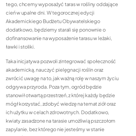
tego, chcemy wyposażyć taras w rośliny oddające
cień w upalne dni. W tegorocznej edycji
Akademickiego Budżetu Obywatelskiego
dodatkowo, będziemy starali się ponownie o
dofinansowanie na wyposażenie tarasu w leżaki,
ławki i stoliki.
Taka inicjatywa pozwoli zintegrować społeczność
akademicką, nauczyć pielęgnacji roślin oraz
zwrócić uwagę na to, jak ważną rolę w naszym życiu
odgrywa przyroda. Poza tym, ogród będzie
stanowił otwartą przestrzeń, z której każdy będzie
mógł korzystać, zdobyć wiedzę na temat ziół oraz
ich użytku w celach zdrowotnych. Dodatkowo,
kwiaty zasadzone na tarasie umożliwią pszczołom
zapylanie, bez którego nie jesteśmy w stanie