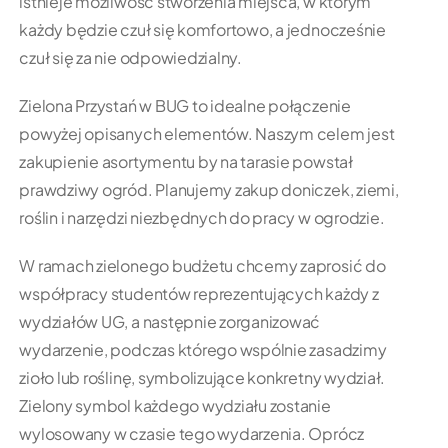
istnieje możliwość stworzenia miejsca, w którym
każdy będzie czuł się komfortowo, a jednocześnie
czuł się za nie odpowiedzialny.
Zielona Przystań w BUG to idealne połączenie
powyżej opisanych elementów. Naszym celem jest
zakupienie asortymentu by na tarasie powstał
prawdziwy ogród. Planujemy zakup doniczek, ziemi,
roślin i narzędzi niezbędnych do pracy w ogrodzie.
W ramach zielonego budżetu chcemy zaprosić do
współpracy studentów reprezentujących każdy z
wydziałów UG, a następnie zorganizować
wydarzenie, podczas którego wspólnie zasadzimy
zioło lub roślinę, symbolizujące konkretny wydział.
Zielony symbol każdego wydziału zostanie
wylosowany w czasie tego wydarzenia. Oprócz