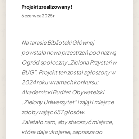
Projekt zrealizowany!
6 czerwca 2025 r.
Na tarasie Biblioteki Głównej
powstała nowa przestrzeń pod nazwą
Ogród społeczny „Zielona Przystań w
BUG”. Projekt ten został zgłoszony w
2024 roku w ramach konkursu:
Akademicki Budżet Obywatelski
„Zielony Uniwersytet” i zajął I miejsce
zdobywając 657 głosów.
Zależało nam, aby stworzyć miejsce,
które daje ukojenie, zaprasza do