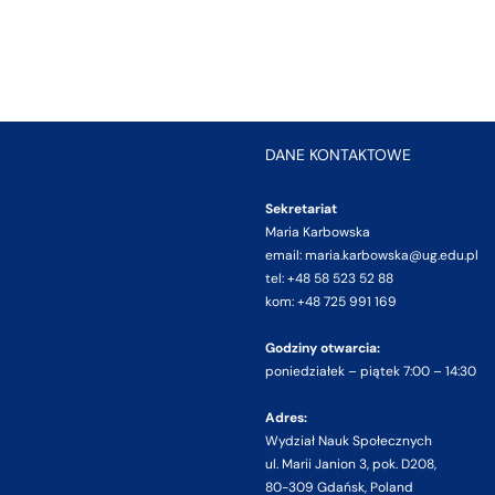
DANE KONTAKTOWE
Sekretariat
Maria Karbowska
email: maria.karbowska@ug.edu.pl
tel: +48 58 523 52 88
kom: +48 725 991 169
Godziny otwarcia:
poniedziałek – piątek 7:00 – 14:30
Adres:
Wydział Nauk Społecznych
ul. Marii Janion 3, pok. D208,
80-309 Gdańsk, Poland