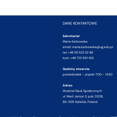
DANE KONTAKTOWE
Sekretariat
Maria Karbowska
email: maria.karbowska@ug.edu.pl
tel: +48 58 523 52 88
kom: +48 725 991 169
Godziny otwarcia:
poniedziałek – piątek 7:00 – 14:30
Adres:
Wydział Nauk Społecznych
ul. Marii Janion 3, pok. D208,
80-309 Gdańsk, Poland