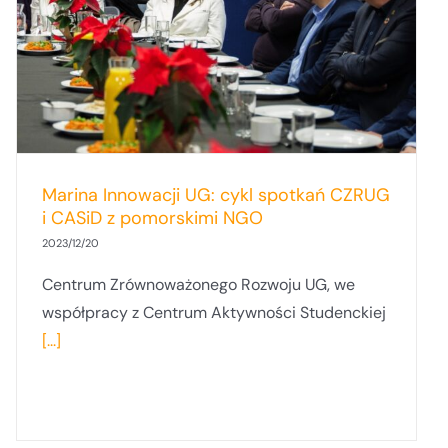
Marina Innowacji UG: cykl spotkań CZRUG
i CASiD z pomorskimi NGO
2023/12/20
Centrum Zrównoważonego Rozwoju UG, we
współpracy z Centrum Aktywności Studenckiej
[...]