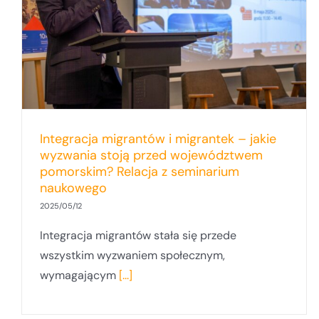
nauka na rzecz migrantów
Integracja migrantów i migrantek – jakie
wyzwania stoją przed województwem
pomorskim? Relacja z seminarium
naukowego
2025/05/12
Integracja migrantów stała się przede
wszystkim wyzwaniem społecznym,
wymagającym
[...]