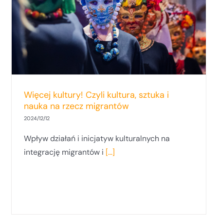
CZRUG i CASiD z pomorskimi NGO
Więcej kultury! Czyli kultura, sztuka i
nauka na rzecz migrantów
2024/12/12
Wpływ działań i inicjatyw kulturalnych na
integrację migrantów i
[...]