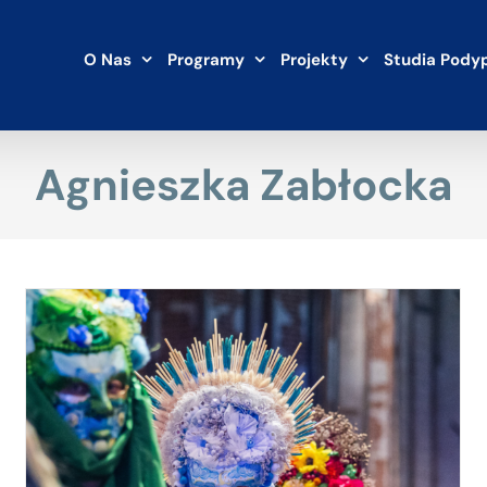
O Nas
Programy
Projekty
Studia Pody
Agnieszka Zabłocka
Marina Innowacji UG: cykl spotkań