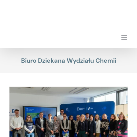
Przejdź
do
zawartości
Biuro Dziekana Wydziału Chemii