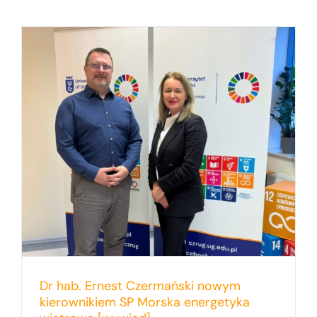
Dr hab. Ernest Czermański nowym
kierownikiem SP Morska energetyka