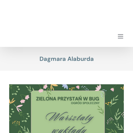
Przejdź
do
zawartości
Dagmara Alaburda