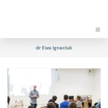
Przejdź
do
zawartości
dr Ewa Ignaciuk