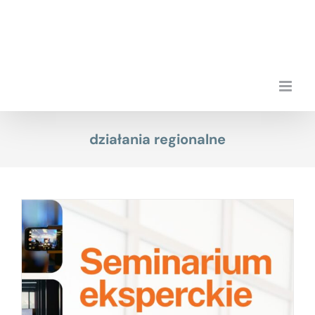
Przejdź
do
zawartości
działania regionalne