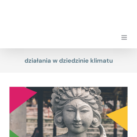
Przejdź
do
zawartości
działania w dziedzinie klimatu