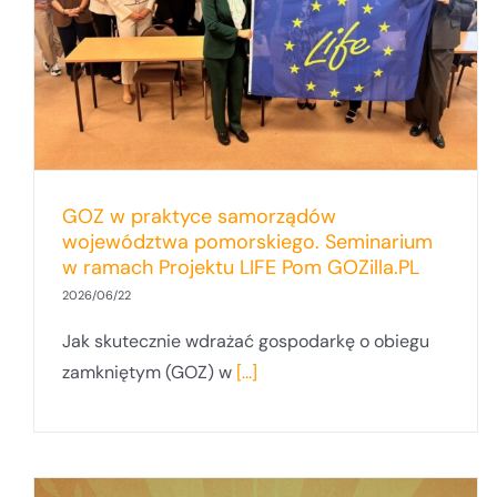
praktyce. Dr hab. Barbara Pawłowska,
prof. UG na seminarium UAM
GOZ w praktyce samorządów
województwa pomorskiego. Seminarium
w ramach Projektu LIFE Pom GOZilla.PL
2026/06/22
Jak skutecznie wdrażać gospodarkę o obiegu
zamkniętym (GOZ) w
[...]