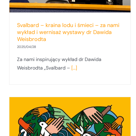
Svalbard – kraina lodu i śmieci – za nami
wykład i wernisaż wystawy dr Dawida
Weisbrodta
2025/04/28
Za nami inspirujący wykład dr Dawida
Weisbrodta „Svalbard –
[...]