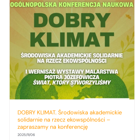
Czy rzeka może być podmiotem prawa?
Debata w Bibliotece UG
DOBRY KLIMAT. Środowiska akademickie
solidarnie na rzecz ekowspólności –
zapraszamy na konferencję
2025/11/06