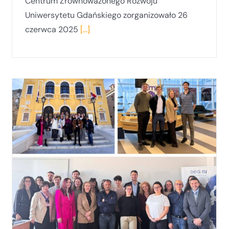
Centrum Zrównoważonego Rozwoju
Uniwersytetu Gdańskiego zorganizowało 26
czerwca 2025
[...]
Svalbard – kraina lodu i śmieci –
wernisaż wystawy i wykład dr Dawida
Weisbrodta