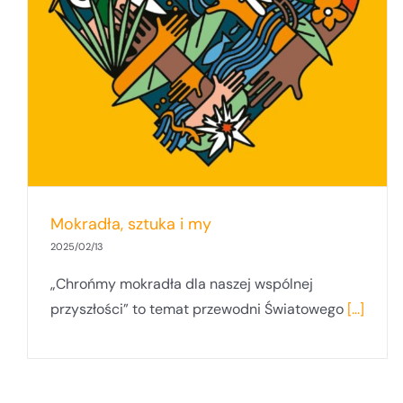
Mokradła, sztuka i my
2025/02/13
„Chrońmy mokradła dla naszej wspólnej
przyszłości” to temat przewodni Światowego
[...]