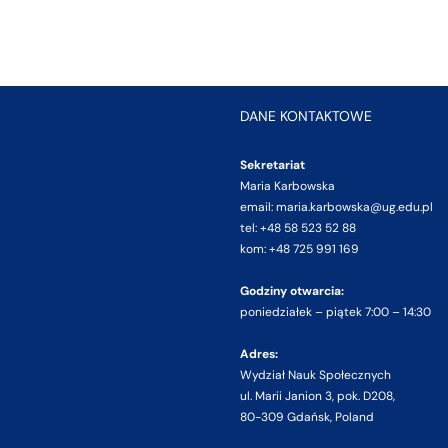
DANE KONTAKTOWE
Sekretariat
Maria Karbowska
email: maria.karbowska@ug.edu.pl
tel: +48 58 523 52 88
kom: +48 725 991 169
Godziny otwarcia:
poniedziałek – piątek 7:00 – 14:30
Adres:
Wydział Nauk Społecznych
ul. Marii Janion 3, pok. D208,
80-309 Gdańsk, Poland