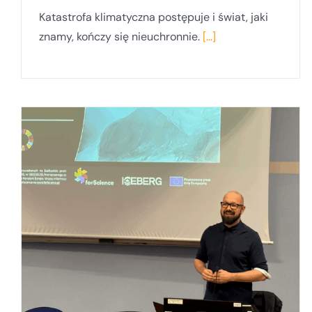
Katastrofa klimatyczna postępuje i świat, jaki
znamy, kończy się nieuchronnie.
[...]
Spotkanie SEA-EU Task 4.4. Goes
Greener na Uniwersytecie w Splicie w
Chorwacji