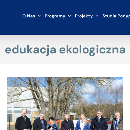
O Nas
Programy
Projekty
Studia Pody
edukacja ekologiczna
Uniwersytet Gdański na podium w