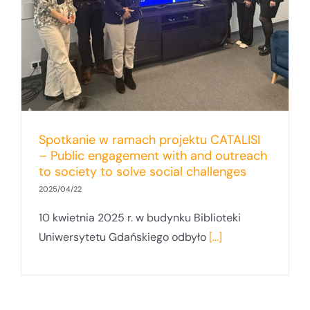
Spotkanie w ramach projektu CATALISI
– Public engagement with and outreach
to society to solve social challenges
2025/04/22
10 kwietnia 2025 r. w budynku Biblioteki
Uniwersytetu Gdańskiego odbyło
[...]