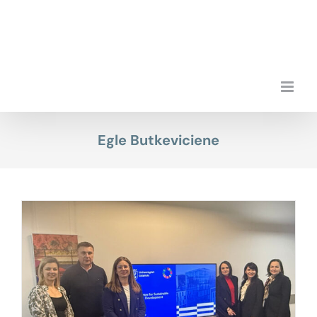
Przejdź
do
zawartości
Egle Butkeviciene