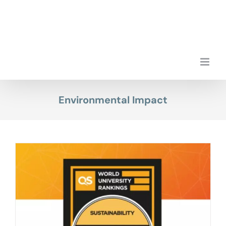
Przejdź
do
zawartości
Environmental Impact