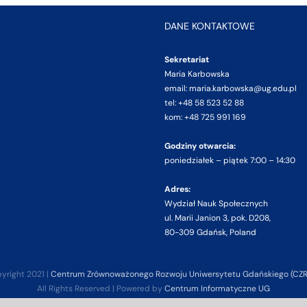
DANE KONTAKTOWE
Sekretariat
Maria Karbowska
email: maria.karbowska@ug.edu.pl
tel: +48 58 523 52 88
kom: +48 725 991 169
Godziny otwarcia:
poniedziałek – piątek 7:00 – 14:30
Adres:
Wydział Nauk Społecznych
ul. Marii Janion 3, pok. D208,
80-309 Gdańsk, Poland
yright 2021 |
Centrum Zrównoważonego Rozwoju Uniwersytetu Gdańskiego (CZ
All Rights Reserved | Powered by
Centrum Informatyczne UG