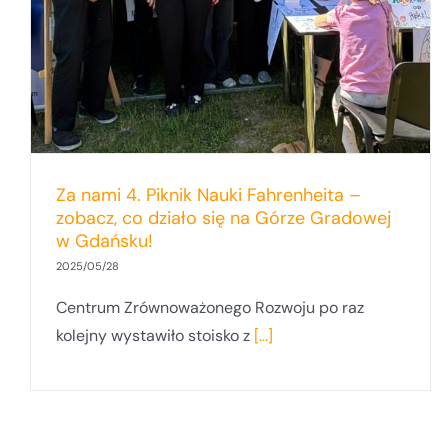
Za nami 4. Piknik Nauki Fahrenheita –
zobacz, co działo się na Górze Gradowej
w Gdańsku!
2025/05/28
Centrum Zrównoważonego Rozwoju po raz
kolejny wystawiło stoisko z
[...]