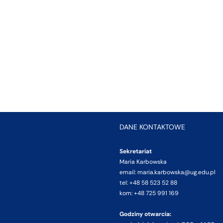
DANE KONTAKTOWE
Sekretariat
Maria Karbowska
email: maria.karbowska@ug.edu.pl
tel: +48 58 523 52 88
kom: +48 725 991 169
Godziny otwarcia: