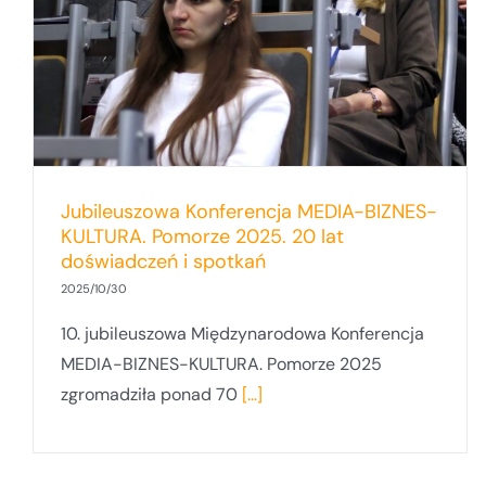
Uniwersytecie Gdańskim. Konferencja
Media-Biznes-Kultura. Pomorze 2025
Jubileuszowa Konferencja MEDIA-BIZNES-
KULTURA. Pomorze 2025. 20 lat
doświadczeń i spotkań
2025/10/30
10. jubileuszowa Międzynarodowa Konferencja
MEDIA-BIZNES-KULTURA. Pomorze 2025
zgromadziła ponad 70
[...]