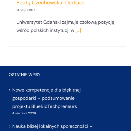
Beatą Czechowska-Derkacz
2025/08/07
Uniwersytet Gdański zajmuje czołową pozycję
wśród polskich instytucji w
[...]
OSTATNIE WPISY
Nowe kompetencje dla błękitnej
gospodarki – podsumowanie
projektu BlueBioTechpreneurs
4 sierpnia 2026
Nauka bliżej lokalnych społeczności –