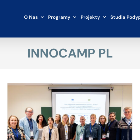
O Nas
Programy
Projekty
Studia Pody
INNOCAMP PL
SDG generation – wspólna platforma do