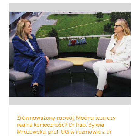
Zrównoważony rozwój. Modna teza czy
realna konieczność? Dr hab. Sylwia
Mrozowska, prof. UG w rozmowie z dr