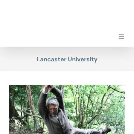
Przejdź
do
zawartości
Lancaster University