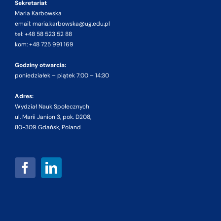
Sekretariat
Maria Karbowska
email: maria.karbowska@ug.edu.pl
tel: +48 58 523 52 88
kom: +48 725 991 169
Godziny otwarcia:
poniedziałek – piątek 7:00 – 14:30
Adres:
Wydział Nauk Społecznych
ul. Marii Janion 3, pok. D208,
80-309 Gdańsk, Poland