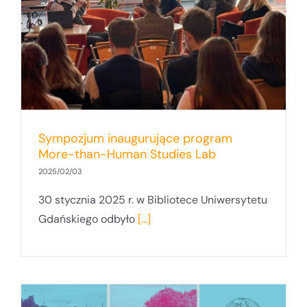
Sympozjum inaugurujące program
More-than-Human Studies Lab
2025/02/03
30 stycznia 2025 r. w Bibliotece Uniwersytetu
Gdańskiego odbyło
[...]