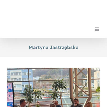
Przejdź
do
zawartości
Martyna Jastrzębska