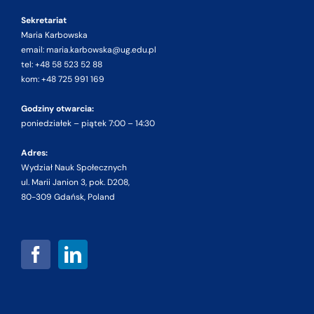
Sekretariat
Maria Karbowska
email: maria.karbowska@ug.edu.pl
tel: +48 58 523 52 88
kom: +48 725 991 169
Godziny otwarcia:
poniedziałek – piątek 7:00 – 14:30
Adres:
Wydział Nauk Społecznych
ul. Marii Janion 3, pok. D208,
80-309 Gdańsk, Poland