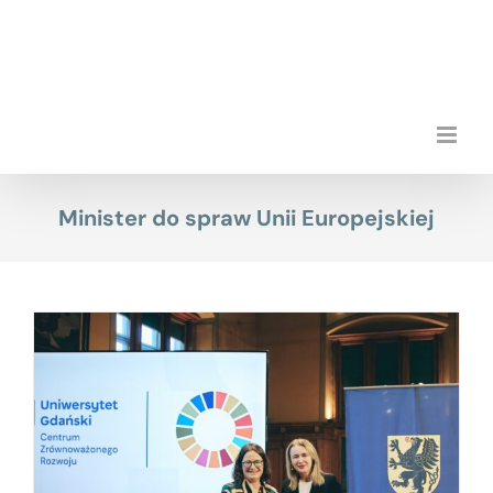
Przejdź
do
zawartości
Minister do spraw Unii Europejskiej