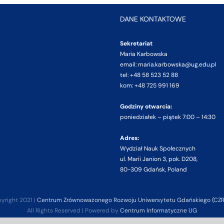
DANE KONTAKTOWE
Sekretariat
Maria Karbowska
email: maria.karbowska@ug.edu.pl
tel: +48 58 523 52 88
kom: +48 725 991 169
Godziny otwarcia:
poniedziałek – piątek 7:00 – 14:30
Adres:
Wydział Nauk Społecznych
ul. Marii Janion 3, pok. D208,
80-309 Gdańsk, Poland
yright 2021 |
Centrum Zrównoważonego Rozwoju Uniwersytetu Gdańskiego (CZ
All Rights Reserved | Powered by
Centrum Informatyczne UG