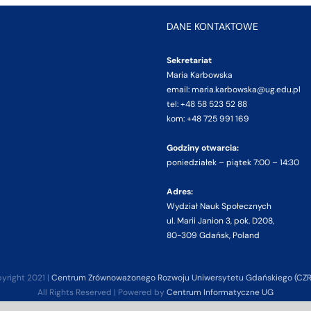
DANE KONTAKTOWE
Sekretariat
Maria Karbowska
email: maria.karbowska@ug.edu.pl
tel: +48 58 523 52 88
kom: +48 725 991 169
Godziny otwarcia:
poniedziałek – piątek 7:00 – 14:30
Adres:
Wydział Nauk Społecznych
ul. Marii Janion 3, pok. D208,
80-309 Gdańsk, Poland
yright 2021 |
Centrum Zrównoważonego Rozwoju Uniwersytetu Gdańskiego (CZ
All Rights Reserved | Powered by
Centrum Informatyczne UG