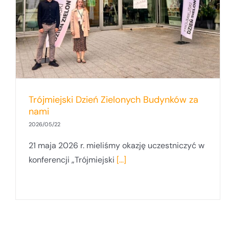
dla pracowników i studentów
Uniwersytetu Gdańskiego
Trójmiejski Dzień Zielonych Budynków za
nami
2026/05/22
21 maja 2026 r. mieliśmy okazję uczestniczyć w
konferencji „Trójmiejski
[...]