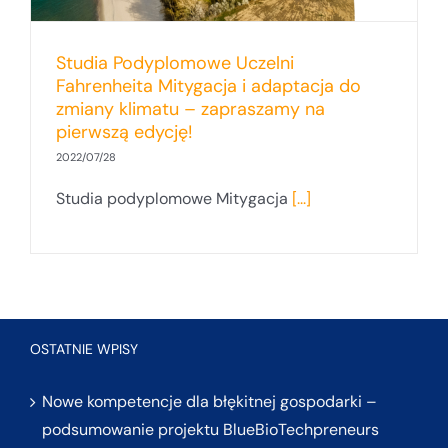
Studia Podyplomowe Uczelni
Fahrenheita Mitygacja i adaptacja do
zmiany klimatu – zapraszamy na
pierwszą edycję!
2022/07/28
Studia podyplomowe Mitygacja
[...]
OSTATNIE WPISY
Nowe kompetencje dla błękitnej gospodarki –
podsumowanie projektu BlueBioTechpreneurs