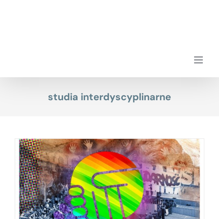
Przejdź
do
zawartości
studia interdyscyplinarne