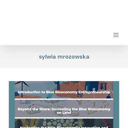
Przejdź
do
zawartości
sylwia mrozowska