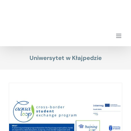
Przejdź
do
zawartości
Uniwersytet w Kłajpedzie