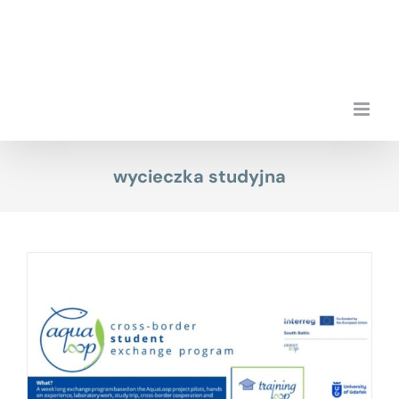
Przejdź
do
zawartości
wycieczka studyjna