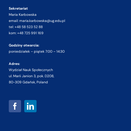
Sekretariat
Maria Karbowska
email: maria.karbowska@ug.edu.pl
tel: +48 58 523 52 88
kom: +48 725 991 169
Godziny otwarcia:
poniedziałek – piątek 7:00 – 14:30
Adres:
Wydział Nauk Społecznych
ul. Marii Janion 3, pok. D208,
80-309 Gdańsk, Poland