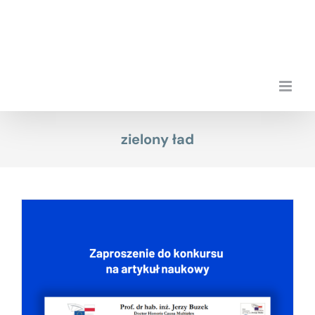
Przejdź
do
zawartości
zielony ład