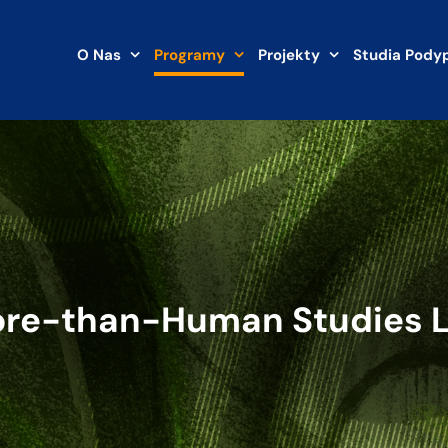
O Nas
Programy
Projekty
Studia Pody
re-than-Human Studies 