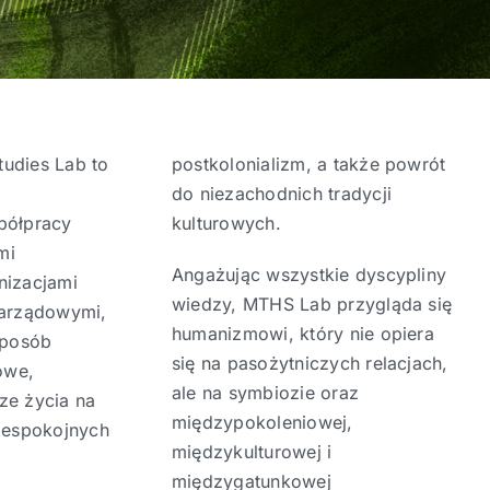
udies Lab to
postkolonializm, a także powrót
do niezachodnich tradycji
półpracy
kulturowych.
mi
Angażując wszystkie dyscypliny
nizacjami
wiedzy, MTHS Lab przygląda się
zarządowymi,
humanizmowi, który nie opiera
sposób
się na pasożytniczych relacjach,
owe,
ale na symbiozie oraz
ze życia na
międzypokoleniowej,
niespokojnych
międzykulturowej i
międzygatunkowej