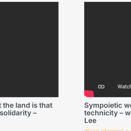
 the land is that
Sympoietic we
olidarity –
technicity – 
Lee
Więcej informacji o