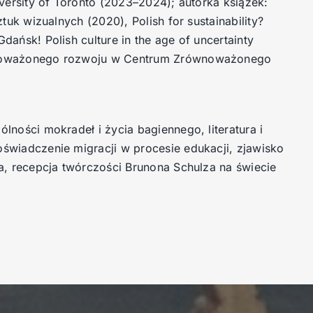
iversity of Toronto (2023–2024); autorka książek:
tuk wizualnych (2020), Polish for sustainability?
ańsk! Polish culture in the age of uncertainty
ównoważonego rozwoju w Centrum Zrównoważonego
lności mokradeł i życia bagiennego, literatura i
świadczenie migracji w procesie edukacji, zjawisko
na, recepcja twórczości Brunona Schulza na świecie