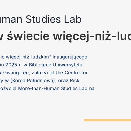
man Studies Lab
w świecie więcej-niż-l
e więcej-niż-ludzkim” inaugurującego
 2025 r. w Bibliotece Uniwersytetu
 Gwang Lee, założyciel the Centre for
ty w (Korea Południowa), oraz Rick
łożyciel More-than-Human Studies Lab na