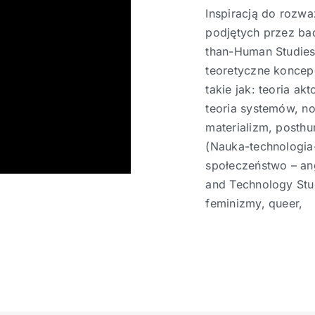
Inspiracją do rozw
podjętych przez b
than-Human Studies
teoretyczne koncep
takie jak: teoria akt
teoria systemów, n
materializm, posth
(Nauka-technologia
społeczeństwo – an
and Technology Stu
feminizmy, queer,