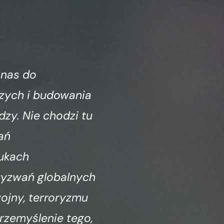
 nas do
ych i budowania
zy. Nie chodzi tu
ań
ukach
wyzwań globalnych
wojny, terroryzmu
rzemyślenie tego,