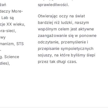
ażań
sprawiedliwości.
adaczy More-
Otwierając oczy na świat
 Lab są
bardziej niż ludzki, naszym
cje XX wieku,
wspólnym celem jest aktywne
ora-sieci,
zaangażowanie się w ponowne
owy
odczytanie, przemyślenie i
umanizm, STS
przepisanie sympoietycznych
-
sojuszy, na które byliśmy ślepi
g. Science
przez tak długi czas.
dies),