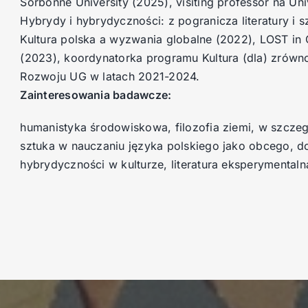
Sorbonne University (2025),
visiting professor na Un
Hybrydy i hybrydyczności: z pogranicza literatury i sz
Kultura polska a wyzwania globalne (2022), LOST in Gd
(2023), koordynatorka programu Kultura (dla) zr
Rozwoju UG w latach 2021-2024.
Zainteresowania badawcze:
humanistyka środowiskowa, filozofia ziemi, w szczegó
sztuka w nauczaniu języka polskiego jako obcego, do
hybrydyczności w kulturze, literatura eksperymental