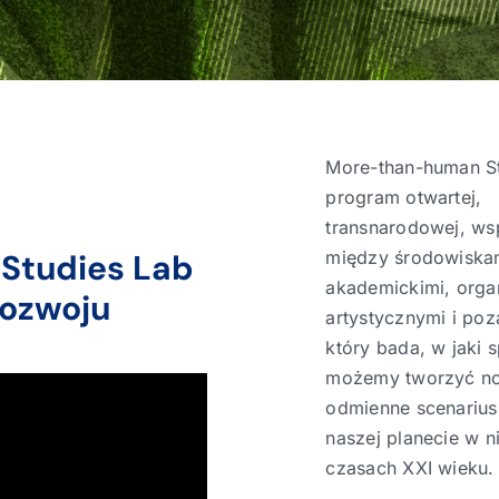
More-than-human St
program otwartej,
transnarodowej, ws
Studies Lab
między środowiska
akademickimi, orga
ozwoju
artystycznymi i po
który bada, w jaki 
możemy tworzyć n
odmienne scenarius
naszej planecie w 
czasach XXI wieku.