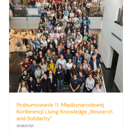
h
Podsumowanie 11. Międzynarodowej
Konferencji Living Knowledge „Research
and Solidarity”
2026/07/21