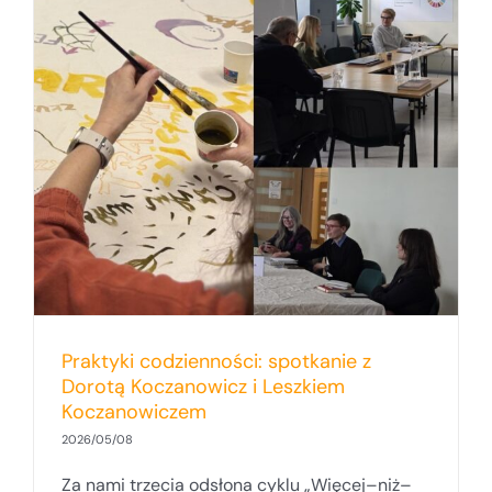
Praktyki codzienności: spotkanie z
Dorotą Koczanowicz i Leszkiem
Koczanowiczem
2026/05/08
Za nami trzecia odsłona cyklu „Więcej–niż–