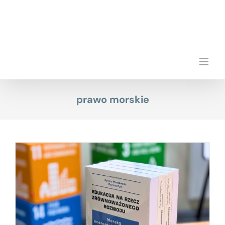
Przejdź
do
zawartości
prawo morskie