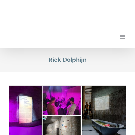
Przejdź
do
zawartości
Rick Dolphijn