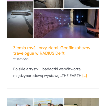
y
Ziemia myśli przy ziemi. Geofilozoficzny
travelogue w RADIUS Delft
2026/06/30
Polskie artystki i badaczki współtworzą
międzynarodową wystawę „THE EARTH
[...]