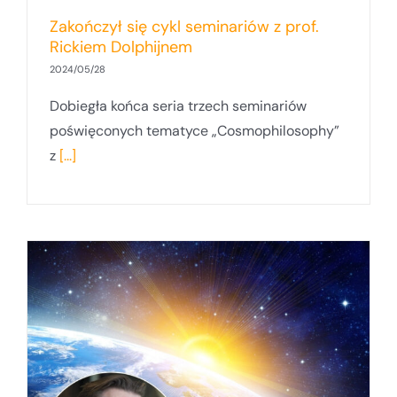
Zakończył się cykl seminariów z prof.
Rickiem Dolphijnem
2024/05/28
Dobiegła końca seria trzech seminariów
poświęconych tematyce „Cosmophilosophy”
z
[...]