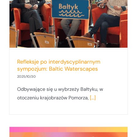
Refleksje po interdyscyplinarnym
sympozjum: Baltic Waterscapes
2025/10/30
Odbywające się u wybrzeży Bałtyku, w
otoczeniu krajobrazów Pomorza,
[...]