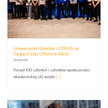
Uniwersytet Gdański i CZRUG na
Targach Edu Offshore Wind
2024/03/14
Ponad 100 członkiń i członków społeczności
akademickiej UG wzięło
[...]