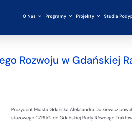
O Nas
Programy
Projekty
Studia Pody
go Rozwoju w Gdańskiej R
Prezydent Miasta Gdańska Aleksandra Dulkiewicz powoł
stażowego CZRUG, do Gdańskiej Rady Równego Traktowa