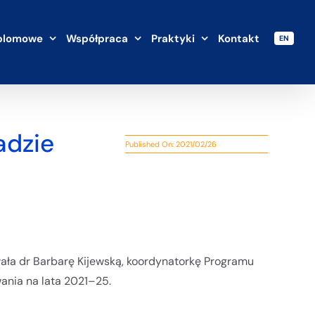
plomowe
Współpraca
Praktyki
Kontakt
EN
adzie
Published On: 2021/02/26
ała dr Barbarę Kijewską, koordynatorkę Programu
nia na lata 2021–25.