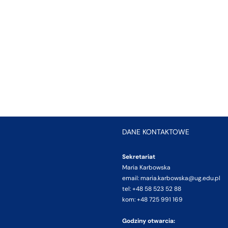
DANE KONTAKTOWE
Sekretariat
Maria Karbowska
email: maria.karbowska@ug.edu.pl
tel: +48 58 523 52 88
kom: +48 725 991 169
Godziny otwarcia: