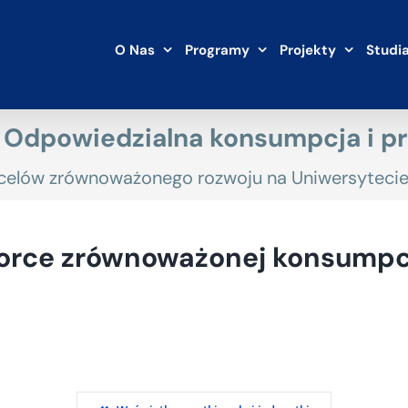
O Nas
Programy
Projekty
Studi
– Odpowiedzialna konsumpcja i p
a celów zrównoważonego rozwoju na Uniwersyteci
rce zrównoważonej konsumpcji