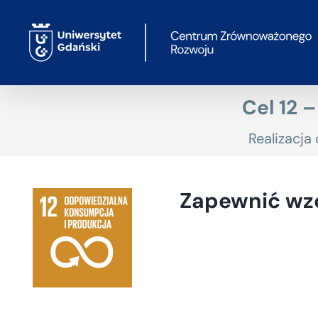
Przejdź
do
zawartości
Cel 12 
Realizacj
Zapewnić wzo