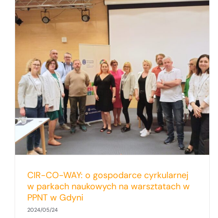
BALTICBEAT – projekt Uniwersytetu
Gdańskiego z finansowaniem Interreg
Południowy Bałtyk!
CIR-CO-WAY: o gospodarce cyrkularnej
w parkach naukowych na warsztatach w
PPNT w Gdyni
2024/05/24