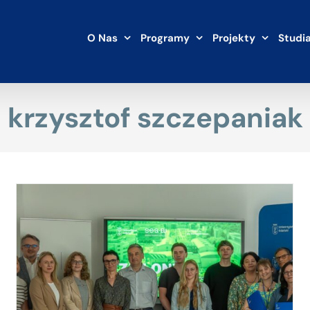
O Nas
Programy
Projekty
Studi
krzysztof szczepaniak
Piknik Fahrenheita na Górze Gradowej