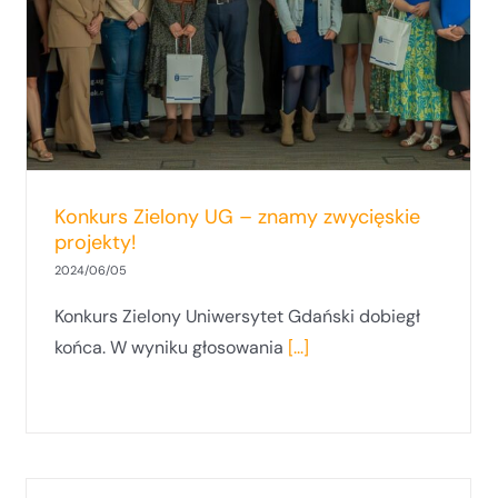
po raz trzeci
Konkurs Zielony UG – znamy zwycięskie
projekty!
2024/06/05
Konkurs Zielony Uniwersytet Gdański dobiegł
końca. W wyniku głosowania
[...]