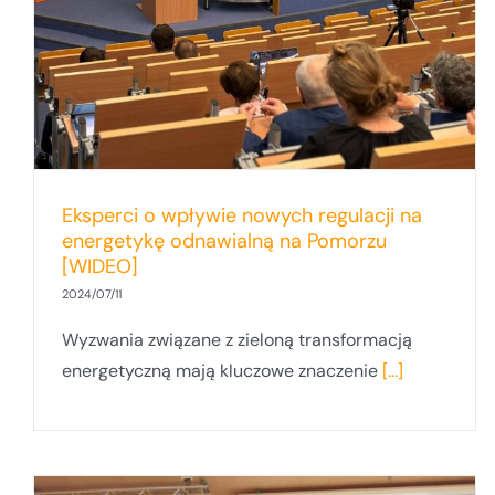
projekty!
Eksperci o wpływie nowych regulacji na
energetykę odnawialną na Pomorzu
[WIDEO]
2024/07/11
Wyzwania związane z zieloną transformacją
energetyczną mają kluczowe znaczenie
[...]