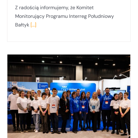
Z radością informujemy, że Komitet
Monitorujący Programu Interreg Południowy
Bałtyk
[...]
CIR-CO-WAY – wizyta studyjna
delegacji CZRUG w Norwegii