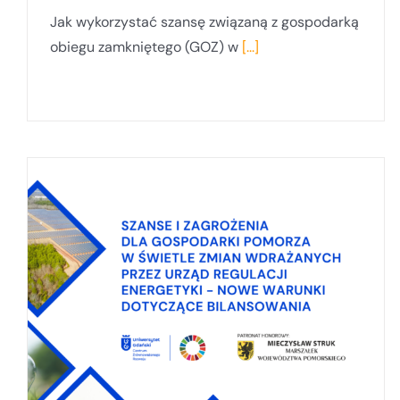
Jak wykorzystać szansę związaną z gospodarką
obiegu zamkniętego (GOZ) w
[...]
Uniwersytet Gdański i CZRUG na
Targach Edu Offshore Wind