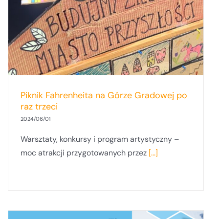
Piknik Fahrenheita na Górze Gradowej po
raz trzeci
2024/06/01
Warsztaty, konkursy i program artystyczny –
moc atrakcji przygotowanych przez
[...]