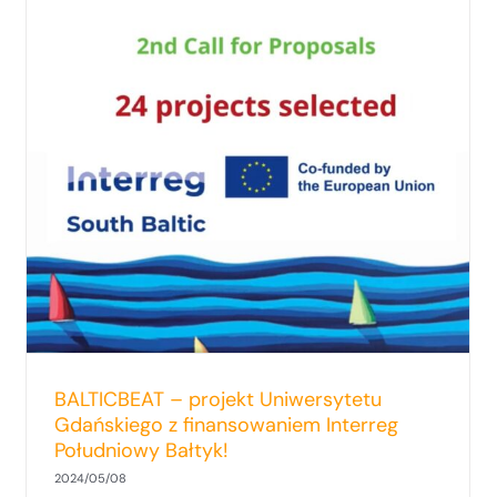
Wojewódzki Urząd Pracy w Gdańsku
zaprasza na VIII Forum Pomorskiego
Obserwatorium Rynku Pracy
BALTICBEAT – projekt Uniwersytetu
Gdańskiego z finansowaniem Interreg
Południowy Bałtyk!
2024/05/08