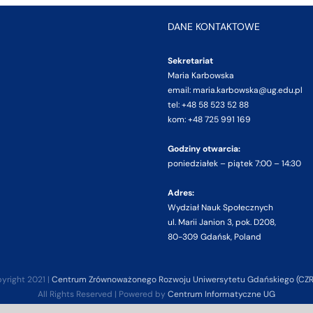
DANE KONTAKTOWE
Sekretariat
Maria Karbowska
email: maria.karbowska@ug.edu.pl
tel: +48 58 523 52 88
kom: +48 725 991 169
Godziny otwarcia:
poniedziałek – piątek 7:00 – 14:30
Adres:
Wydział Nauk Społecznych
ul. Marii Janion 3, pok. D208,
80-309 Gdańsk, Poland
yright 2021 |
Centrum Zrównoważonego Rozwoju Uniwersytetu Gdańskiego (CZ
All Rights Reserved | Powered by
Centrum Informatyczne UG